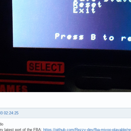
03 02:24:25
do
ry latest port of the FBA:
https://github.com/Rezzy-dev/fba-miyoo-playable/re