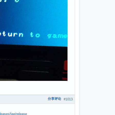
分享评论
#1013
leases/tag/release