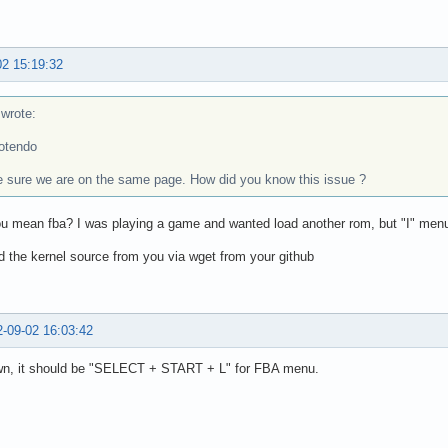
02 15:19:32
rote:
otendo
 sure we are on the same page. How did you know this issue ?
 mean fba? I was playing a game and wanted load another rom, but "I" menu
d the kernel source from you via wget from your github
-09-02 16:03:42
wn, it should be "SELECT + START + L" for FBA menu.