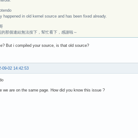
rote:
otendo
ly happened in old kernel source and has been fixed already.
哥
頁的那個連結無法按下，幫忙看下，感謝啦～
e? But i compiled your source, is that old source?
-09-02 14:42:53
do
e we are on the same page. How did you know this issue ?