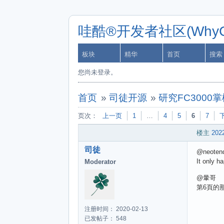
哇酷®开发者社区(WhyCa
板块
精华
首页
搜索
您尚未登录。
首页
»
司徒开源
»
研究FC3000
页次：
上一页
1
…
4
5
6
7
楼主
2022
司徒
@neoten
It only h
Moderator
@暈哥
第6頁的
注册时间： 2020-02-13
已发帖子： 548