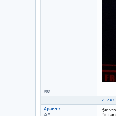
离线
2022-09-
Apaczer
@neoten
You can t
会员