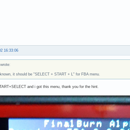
02 16:33:06
rote:
 known, it should be "SELECT + START + L" for FBA menu.
TART+SELECT and i got this menu, thank you for the hint.