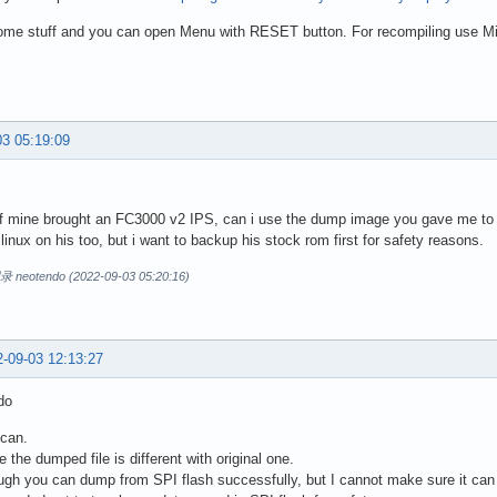
some stuff and you can open Menu with RESET button. For recompiling use Mi
03 05:19:09
of mine brought an FC3000 v2 IPS, can i use the dump image you gave me to
linux on his too, but i want to backup his stock rom first for safety reasons.
otendo (2022-09-03 05:20:16)
-09-03 12:13:27
do
 can.
 the dumped file is different with original one.
gh you can dump from SPI flash successfully, but I cannot make sure it can b