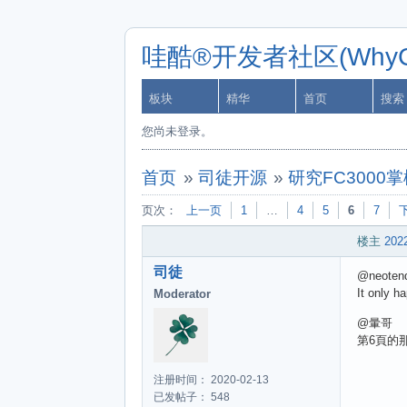
哇酷®开发者社区(WhyCa
板块
精华
首页
搜索
您尚未登录。
首页
»
司徒开源
»
研究FC3000
页次：
上一页
1
…
4
5
6
7
楼主
2022
司徒
@neoten
It only h
Moderator
@暈哥
第6頁的
注册时间： 2020-02-13
已发帖子： 548