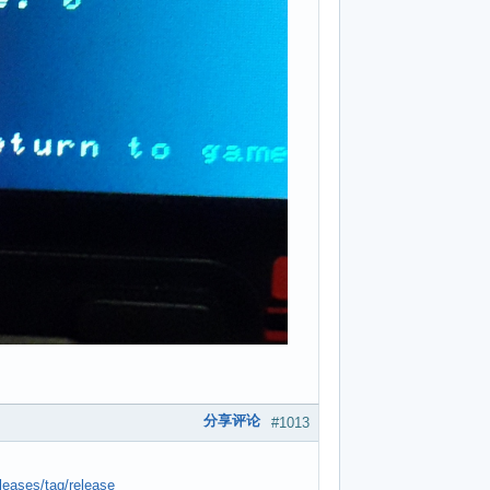
分享评论
#1013
leases/tag/release