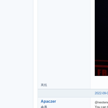
离线
2022-09-
Apaczer
@neoten
You can t
会员