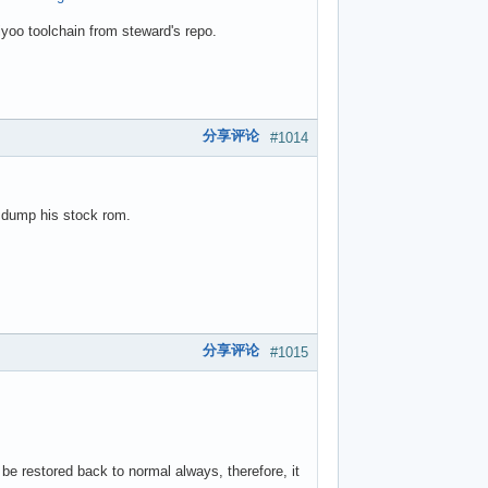
yoo toolchain from steward's repo.
分享评论
#1014
 dump his stock rom.
分享评论
#1015
e restored back to normal always, therefore, it