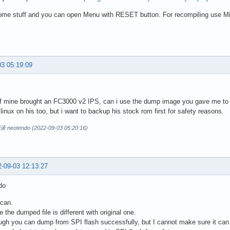
some stuff and you can open Menu with RESET button. For recompiling use Mi
03 05:19:09
of mine brought an FC3000 v2 IPS, can i use the dump image you gave me to
linux on his too, but i want to backup his stock rom first for safety reasons.
otendo (2022-09-03 05:20:16)
-09-03 12:13:27
do
 can.
 the dumped file is different with original one.
gh you can dump from SPI flash successfully, but I cannot make sure it can b