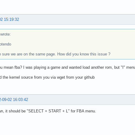
02 15:19:32
rote:
otendo
 sure we are on the same page. How did you know this issue ?
 mean fba? I was playing a game and wanted load another rom, but "I" menu
d the kernel source from you via wget from your github
-09-02 16:03:42
wn, it should be "SELECT + START + L" for FBA menu.