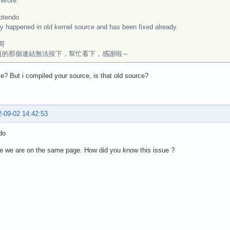
rote:
otendo
ly happened in old kernel source and has been fixed already.
哥
頁的那個連結無法按下，幫忙看下，感謝啦～
e? But i compiled your source, is that old source?
-09-02 14:42:53
do
e we are on the same page. How did you know this issue ?