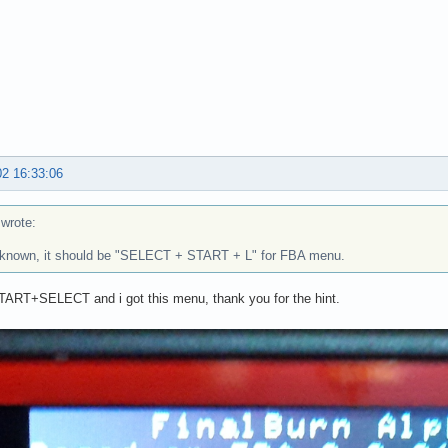
02 16:33:06
rote:
 known, it should be "SELECT + START + L" for FBA menu.
TART+SELECT and i got this menu, thank you for the hint.