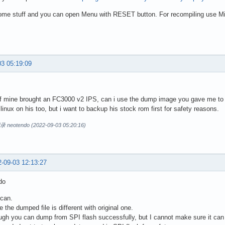
some stuff and you can open Menu with RESET button. For recompiling use Mi
03 05:19:09
of mine brought an FC3000 v2 IPS, can i use the dump image you gave me to
linux on his too, but i want to backup his stock rom first for safety reasons.
otendo (2022-09-03 05:20:16)
-09-03 12:13:27
do
 can.
 the dumped file is different with original one.
gh you can dump from SPI flash successfully, but I cannot make sure it can b