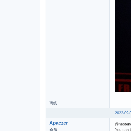
离线
2022-09-
Apaczer
@neoten
You can t
会员