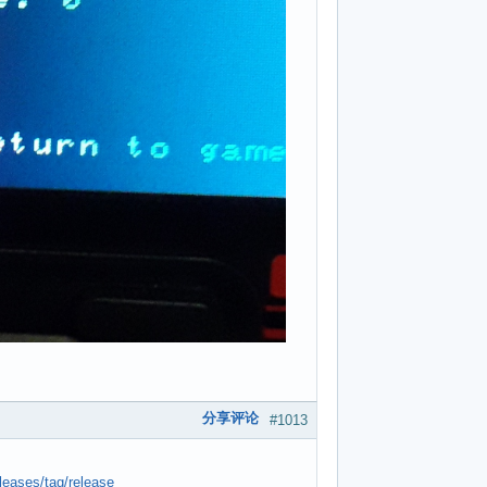
分享评论
#1013
leases/tag/release