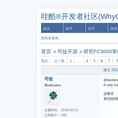
哇酷®开发者社区(WhyCa
板块
精华
首页
搜索
您尚未登录。
首页
»
司徒开源
»
研究FC3000
页次：
上一页
1
…
4
5
6
7
楼主
2022
司徒
@neoten
It only h
Moderator
@暈哥
第6頁的
注册时间： 2020-02-13
已发帖子： 548