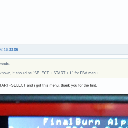
02 16:33:06
rote:
 known, it should be "SELECT + START + L" for FBA menu.
TART+SELECT and i got this menu, thank you for the hint.