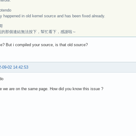
rote:
otendo
ly happened in old kernel source and has been fixed already.
哥
頁的那個連結無法按下，幫忙看下，感謝啦～
e? But i compiled your source, is that old source?
-09-02 14:42:53
do
e we are on the same page. How did you know this issue ?