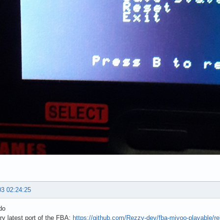
03 02:24:25
do
ry latest port of the FBA:
https://github.com/Rezzy-dev/fba-miyoo-playable/re