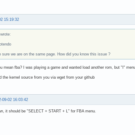
02 15:19:32
rote:
otendo
 sure we are on the same page. How did you know this issue ?
 mean fba? I was playing a game and wanted load another rom, but "I" menu
d the kernel source from you via wget from your github
-09-02 16:03:42
wn, it should be "SELECT + START + L" for FBA menu.