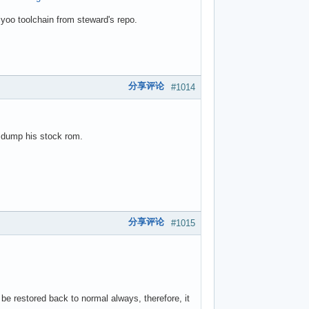
yoo toolchain from steward's repo.
分享评论
#1014
 dump his stock rom.
分享评论
#1015
e restored back to normal always, therefore, it