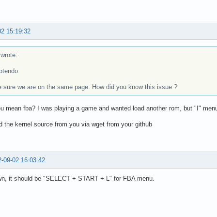
02 15:19:32
rote:
otendo
 sure we are on the same page. How did you know this issue ?
 mean fba? I was playing a game and wanted load another rom, but "I" menu
d the kernel source from you via wget from your github
-09-02 16:03:42
wn, it should be "SELECT + START + L" for FBA menu.