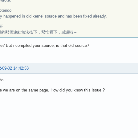
rote:
otendo
ly happened in old kernel source and has been fixed already.
哥
頁的那個連結無法按下，幫忙看下，感謝啦～
e? But i compiled your source, is that old source?
-09-02 14:42:53
do
e we are on the same page. How did you know this issue ?