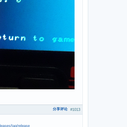
分享评论
#1013
leases/tag/release