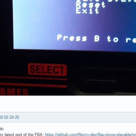
03 02:24:25
do
ry latest port of the FBA:
https://github.com/Rezzy-dev/fba-miyoo-playable/re