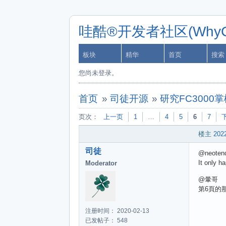
哇酷®开发者社区(WhyCa
板块
精华
首页
搜索
您尚未登录。
首页
»
司徒开源
»
研究FC3000
页次：
上一页
1
…
4
5
6
7
楼主
2022
司徒
@neoten
It only h
Moderator
@暈哥
第6頁的
注册时间： 2020-02-13
已发帖子： 548