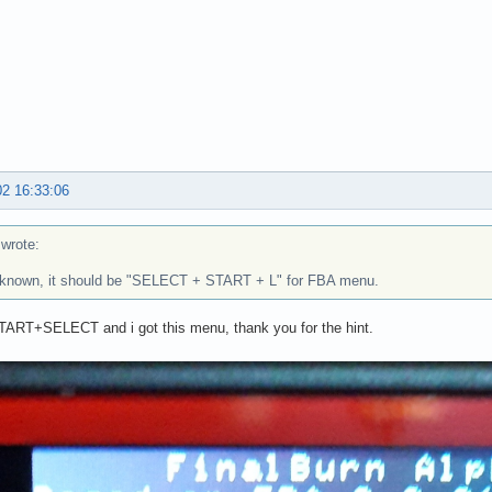
02 16:33:06
rote:
 known, it should be "SELECT + START + L" for FBA menu.
TART+SELECT and i got this menu, thank you for the hint.