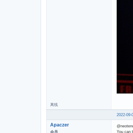
离线
2022-09-
Apaczer
@neoten
You can t
会员