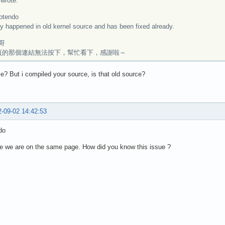
rote:
otendo
ly happened in old kernel source and has been fixed already.
哥
頁的那個連結無法按下，幫忙看下，感謝啦～
e? But i compiled your source, is that old source?
-09-02 14:42:53
do
e we are on the same page. How did you know this issue ?