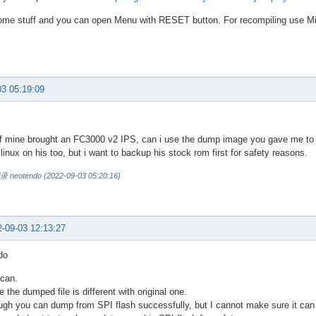
some stuff and you can open Menu with RESET button. For recompiling use Mi
03 05:19:09
of mine brought an FC3000 v2 IPS, can i use the dump image you gave me to
linux on his too, but i want to backup his stock rom first for safety reasons.
otendo (2022-09-03 05:20:16)
-09-03 12:13:27
do
 can.
 the dumped file is different with original one.
gh you can dump from SPI flash successfully, but I cannot make sure it can b