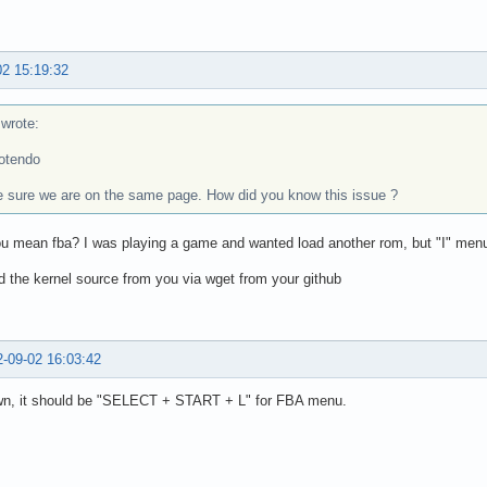
02 15:19:32
rote:
otendo
 sure we are on the same page. How did you know this issue ?
 mean fba? I was playing a game and wanted load another rom, but "I" menu
d the kernel source from you via wget from your github
-09-02 16:03:42
wn, it should be "SELECT + START + L" for FBA menu.