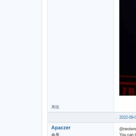
离线
2022-09-
Apaczer
@neoten
You can t
会员