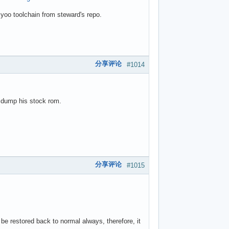
yoo toolchain from steward's repo.
分享评论
#1014
 dump his stock rom.
分享评论
#1015
e restored back to normal always, therefore, it