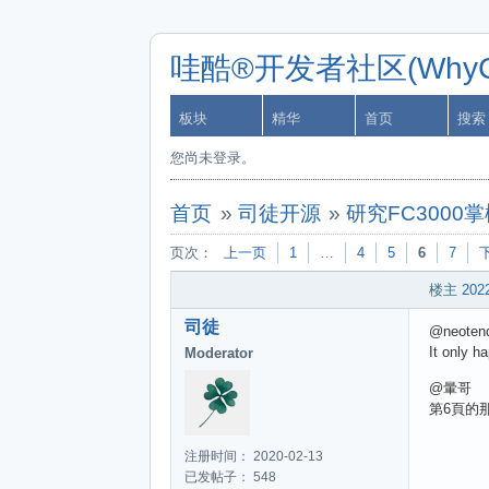
哇酷®开发者社区(WhyCa
板块
精华
首页
搜索
您尚未登录。
首页
»
司徒开源
»
研究FC3000
页次：
上一页
1
…
4
5
6
7
楼主
2022
司徒
@neoten
It only h
Moderator
@暈哥
第6頁的
注册时间： 2020-02-13
已发帖子： 548