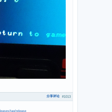
分享评论
#1013
leases/tag/release