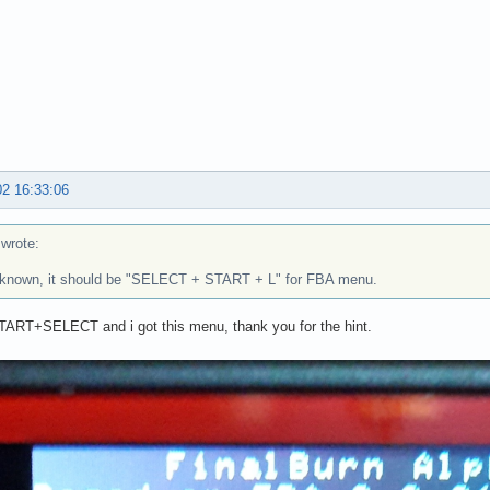
02 16:33:06
rote:
 known, it should be "SELECT + START + L" for FBA menu.
TART+SELECT and i got this menu, thank you for the hint.