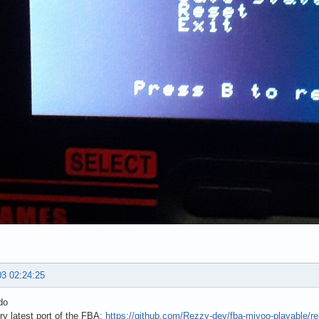
03 02:24:25
do
ry latest port of the FBA:
https://github.com/Rezzy-dev/fba-miyoo-playable/re