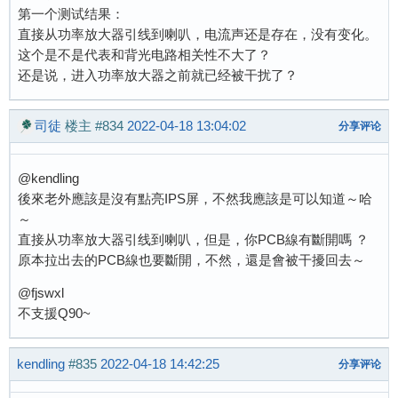
第一个测试结果：
直接从功率放大器引线到喇叭，电流声还是存在，没有变化。
这个是不是代表和背光电路相关性不大了？
还是说，进入功率放大器之前就已经被干扰了？
司徒
楼主
#834
2022-04-18 13:04:02
分享评论
@kendling
後來老外應該是沒有點亮IPS屏，不然我應該是可以知道～哈
～
直接从功率放大器引线到喇叭，但是，你PCB線有斷開嗎 ？
原本拉出去的PCB線也要斷開，不然，還是會被干擾回去～
@fjswxl
不支援Q90~
kendling
#835
2022-04-18 14:42:25
分享评论