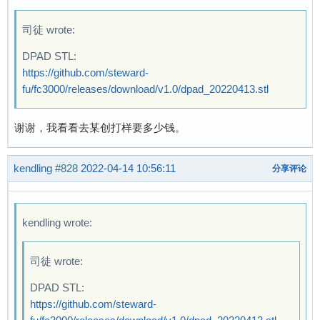
司徒 wrote:
DPAD STL:
https://github.com/steward-
fu/fc3000/releases/download/v1.0/dpad_20220413.stl
谢谢，我看看去某创打样要多少钱。
kendling
#828
2022-04-14 10:56:11
分享评论
kendling wrote:
司徒 wrote:
DPAD STL:
https://github.com/steward-