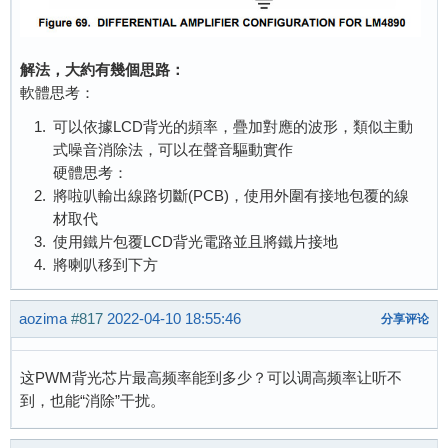
解法，大約有幾個思路：
軟體思考：
可以依據LCD背光的頻率，疊加對應的波形，類似主動
式噪音消除法，可以在聲音驅動實作
硬體思考：
將啦叭輸出線路切斷(PCB)，使用外圍有接地包覆的線
材取代
使用鐵片包覆LCD背光電路並且將鐵片接地
將喇叭移到下方
aozima
#817
2022-04-10 18:55:46
分享评论
这PWM背光芯片最高频率能到多少？可以调高频率让听不
到，也能“消除”干扰。