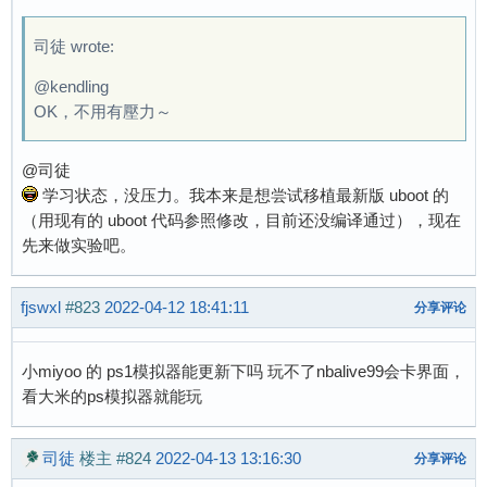
司徒 wrote:
@kendling
OK，不用有壓力～
@司徒
学习状态，没压力。我本来是想尝试移植最新版 uboot 的
（用现有的 uboot 代码参照修改，目前还没编译通过），现在
先来做实验吧。
fjswxl
#823
2022-04-12 18:41:11
分享评论
小miyoo 的 ps1模拟器能更新下吗 玩不了nbalive99会卡界面，
看大米的ps模拟器就能玩
司徒
楼主
#824
2022-04-13 13:16:30
分享评论