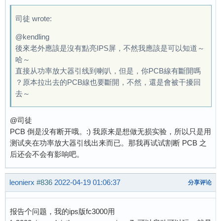
司徒 wrote:
@kendling
後來老外應該是沒有點亮IPS屏，不然我應該是可以知道～
哈～
直接从功率放大器引线到喇叭，但是，你PCB線有斷開嗎
？原本拉出去的PCB線也要斷開，不然，還是會被干擾回
去～
@司徒
PCB 倒是没有断开哦。:) 我原来是想做无损实验，所以只是用
测试夹在功率放大器引线出来而已。那我再试试割断 PCB 之
后还会不会有影响吧。
leonierx
#836
2022-04-19 01:06:37
分享评论
报告个问题，我的ips版fc3000用