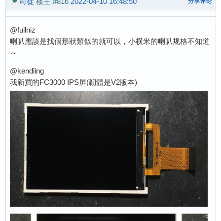
司徒
楼主
#816
2022-04-10 16:48:50
分享评论
@fullniz
喇叭應該是找個形狀類似的就可以，小横米的喇叭规格不知道
～
@kendling
我新買的FC3000 IPS屏(韌體是V2版本)