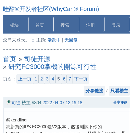
哇酷®开发者社区(WhyCan® Forum)
板块
首页
搜索
注册
登录
您尚未登录。
主题:
活跃中
|
无回复
首页
»
司徒开源
»
研究FC3000掌機的開源可行性
页次：
上一页
1
2
3
4
5
6
7
下一页
分享链接
/
只看楼主
司徒
楼主
#804
2022-04-07 13:19:18
分享评论
@kendling
我新買的IPS FC3000是V2版本，然後測試下你的