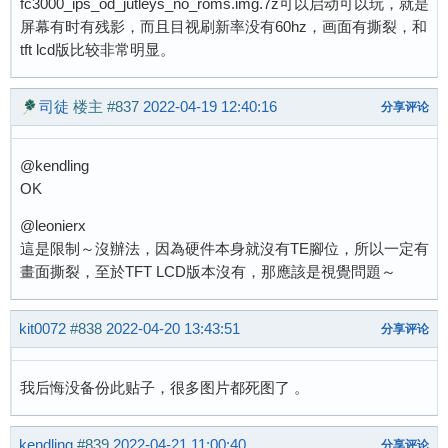
fc3000_ips_od_jutleys_no_roms.img.7z可以启动可以玩，就是
屏幕有时有残影，而且目视刷新率没有60hz，画面有撕裂，和
tft lcd版比较非常明显。
司徒
楼主
#837
2022-04-19 12:40:16
分享评论
@kendling
OK
@leonierx
這是限制～沒辦法，因為硬件本身就沒有TE腳位，所以一定有
畫面撕裂，至於TFT LCD版本沒有，那應該是視覺問題～
kit0072
#838
2022-04-20 13:43:51
分享评论
我后悔没备份此贴子，很多图片都死图了 。
kendling
#839
2022-04-21 11:00:40
分享评论