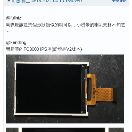
司徒
楼主
#816
2022-04-10 16:48:50
分享评论
@fullniz
喇叭應該是找個形狀類似的就可以，小横米的喇叭规格不知道
～
@kendling
我新買的FC3000 IPS屏(韌體是V2版本)