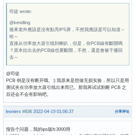
司徒 wrote:
@kendling
後來老外應該是沒有點亮IPS屏，不然我應該是可以知道～
哈～
直接从功率放大器引线到喇叭，但是，你PCB線有斷開嗎
？原本拉出去的PCB線也要斷開，不然，還是會被干擾回
去～
@司徒
PCB 倒是没有断开哦。:) 我原来是想做无损实验，所以只是用
测试夹在功率放大器引线出来而已。那我再试试割断 PCB 之
后还会不会有影响吧。
leonierx
#836
2022-04-19 01:06:37
分享评论
报告个问题，我的ips版fc3000用