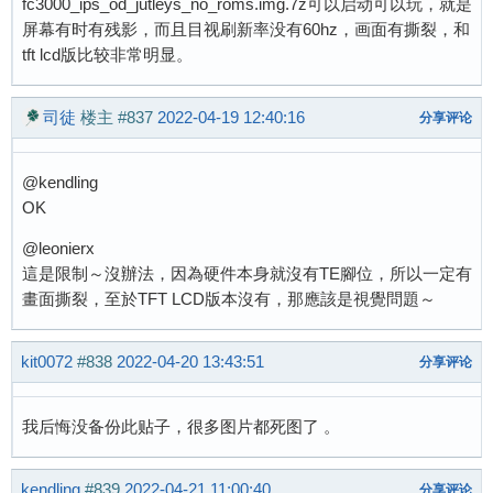
fc3000_ips_od_jutleys_no_roms.img.7z可以启动可以玩，就是
屏幕有时有残影，而且目视刷新率没有60hz，画面有撕裂，和
tft lcd版比较非常明显。
司徒
楼主
#837
2022-04-19 12:40:16
分享评论
@kendling
OK
@leonierx
這是限制～沒辦法，因為硬件本身就沒有TE腳位，所以一定有
畫面撕裂，至於TFT LCD版本沒有，那應該是視覺問題～
kit0072
#838
2022-04-20 13:43:51
分享评论
我后悔没备份此贴子，很多图片都死图了 。
kendling
#839
2022-04-21 11:00:40
分享评论