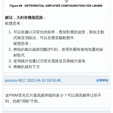
解法，大約有幾個思路：
軟體思考：
可以依據LCD背光的頻率，疊加對應的波形，類似主動
式噪音消除法，可以在聲音驅動實作
硬體思考：
將啦叭輸出線路切斷(PCB)，使用外圍有接地包覆的線
材取代
使用鐵片包覆LCD背光電路並且將鐵片接地
將喇叭移到下方
aozima
#817
2022-04-10 18:55:46
分享评论
这PWM背光芯片最高频率能到多少？可以调高频率让听不
到，也能“消除”干扰。