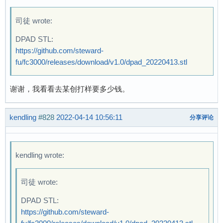
司徒 wrote:
DPAD STL:
https://github.com/steward-
fu/fc3000/releases/download/v1.0/dpad_20220413.stl
谢谢，我看看去某创打样要多少钱。
kendling
#828
2022-04-14 10:56:11
分享评论
kendling wrote:
司徒 wrote:
DPAD STL:
https://github.com/steward-