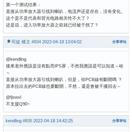
第一个测试结果：
直接从功率放大器引线到喇叭，电流声还是存在，没有变化。
这个是不是代表和背光电路相关性不大了？
还是说，进入功率放大器之前就已经被干扰了？
司徒
楼主
#834
2022-04-18 13:04:02
分享评论
@kendling
後來老外應該是沒有點亮IPS屏，不然我應該是可以知道～哈
～
直接从功率放大器引线到喇叭，但是，你PCB線有斷開嗎 ？
原本拉出去的PCB線也要斷開，不然，還是會被干擾回去～
@fjswxl
不支援Q90~
kendling
#835
2022-04-18 14:42:25
分享评论