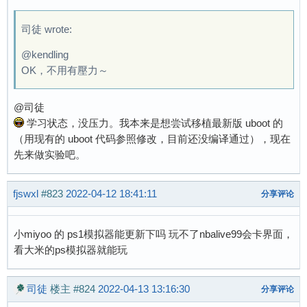
司徒 wrote:
@kendling
OK，不用有壓力～
@司徒
学习状态，没压力。我本来是想尝试移植最新版 uboot 的
（用现有的 uboot 代码参照修改，目前还没编译通过），现在
先来做实验吧。
fjswxl
#823
2022-04-12 18:41:11
分享评论
小miyoo 的 ps1模拟器能更新下吗 玩不了nbalive99会卡界面，
看大米的ps模拟器就能玩
司徒
楼主
#824
2022-04-13 13:16:30
分享评论