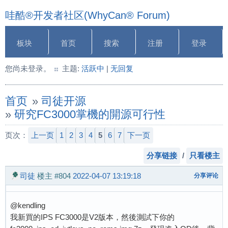
哇酷®开发者社区(WhyCan® Forum)
板块
首页
搜索
注册
登录
您尚未登录。
主题:
活跃中
|
无回复
首页
»
司徒开源
»
研究FC3000掌機的開源可行性
页次：
上一页
1
2
3
4
5
6
7
下一页
分享链接
/
只看楼主
司徒
楼主
#804
2022-04-07 13:19:18
分享评论
@kendling
我新買的IPS FC3000是V2版本，然後測試下你的