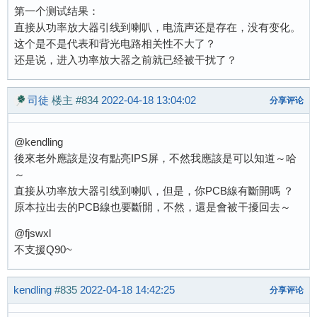
第一个测试结果：
直接从功率放大器引线到喇叭，电流声还是存在，没有变化。
这个是不是代表和背光电路相关性不大了？
还是说，进入功率放大器之前就已经被干扰了？
司徒
楼主
#834
2022-04-18 13:04:02
分享评论
@kendling
後來老外應該是沒有點亮IPS屏，不然我應該是可以知道～哈
～
直接从功率放大器引线到喇叭，但是，你PCB線有斷開嗎 ？
原本拉出去的PCB線也要斷開，不然，還是會被干擾回去～
@fjswxl
不支援Q90~
kendling
#835
2022-04-18 14:42:25
分享评论