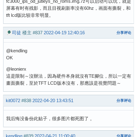
fc3000_ips_od_jutleys_no_roms.img.7z可以启动可以玩，就是
屏幕有时有残影，而且目视刷新率没有60hz，画面有撕裂，和
tft lcd版比较非常明显。
司徒
楼主
#837
2022-04-19 12:40:16
分享评论
@kendling
OK
@leonierx
這是限制～沒辦法，因為硬件本身就沒有TE腳位，所以一定有
畫面撕裂，至於TFT LCD版本沒有，那應該是視覺問題～
kit0072
#838
2022-04-20 13:43:51
分享评论
我后悔没备份此贴子，很多图片都死图了 。
kendling
#839
2022-04-21 11:00:40
分享评论