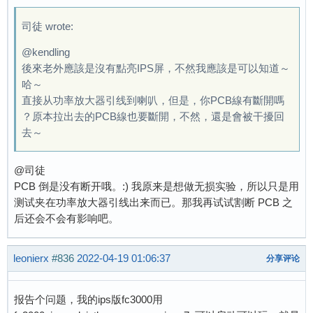
司徒 wrote:
@kendling
後來老外應該是沒有點亮IPS屏，不然我應該是可以知道～
哈～
直接从功率放大器引线到喇叭，但是，你PCB線有斷開嗎
？原本拉出去的PCB線也要斷開，不然，還是會被干擾回
去～
@司徒
PCB 倒是没有断开哦。:) 我原来是想做无损实验，所以只是用
测试夹在功率放大器引线出来而已。那我再试试割断 PCB 之
后还会不会有影响吧。
leonierx
#836
2022-04-19 01:06:37
分享评论
报告个问题，我的ips版fc3000用