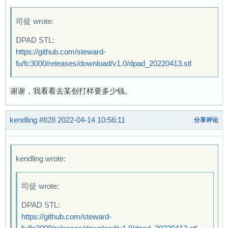
司徒 wrote:
DPAD STL:
https://github.com/steward-
fu/fc3000/releases/download/v1.0/dpad_20220413.stl
谢谢，我看看去某创打样要多少钱。
kendling
#828
2022-04-14 10:56:11
分享评论
kendling wrote:
司徒 wrote:
DPAD STL:
https://github.com/steward-