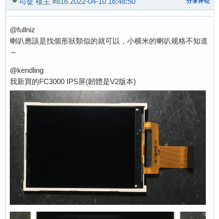
司徒
楼主
#816
2022-04-10 16:48:50
分享评论
@fullniz
喇叭應該是找個形狀類似的就可以，小横米的喇叭规格不知道
～
@kendling
我新買的FC3000 IPS屏(韌體是V2版本)