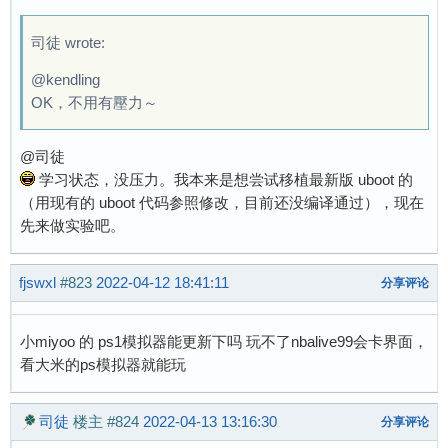
司徒 wrote:
@kendling
OK，不用有壓力～
@司徒
学习状态，没压力。我本来是想尝试移植最新版 uboot 的
（用现有的 uboot 代码参照修改，目前还没编译通过），现在
先来做实验吧。
fjswxl
#823
2022-04-12 18:41:11
分享评论
小miyoo 的 ps1模拟器能更新下吗 玩不了nbalive99会卡界面，
看大米的ps模拟器就能玩
司徒
楼主
#824
2022-04-13 13:16:30
分享评论