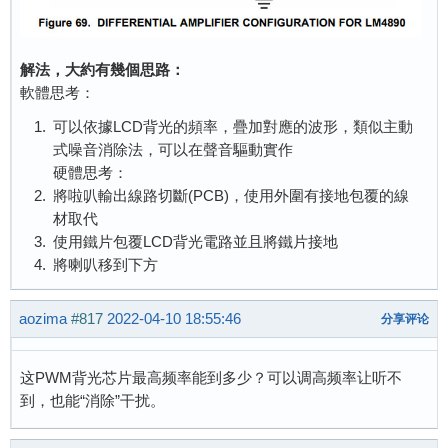
解法，大約有幾個思路：
軟體思考：
可以依據LCD背光的頻率，疊加對應的波形，類似主動
式噪音消除法，可以在聲音驅動實作
硬體思考：
將啦叭輸出線路切斷(PCB)，使用外圍有接地包覆的線
材取代
使用鐵片包覆LCD背光電路並且將鐵片接地
將喇叭移到下方
aozima
#817
2022-04-10 18:55:46
分享评论
这PWM背光芯片最高频率能到多少？可以调高频率让听不
到，也能“消除”干扰。