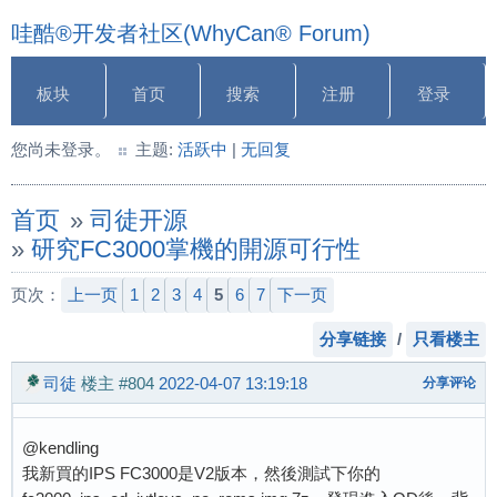
哇酷®开发者社区(WhyCan® Forum)
板块
首页
搜索
注册
登录
您尚未登录。
主题:
活跃中
|
无回复
首页
»
司徒开源
»
研究FC3000掌機的開源可行性
页次：
上一页
1
2
3
4
5
6
7
下一页
分享链接
/
只看楼主
司徒
楼主
#804
2022-04-07 13:19:18
分享评论
@kendling
我新買的IPS FC3000是V2版本，然後測試下你的